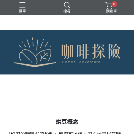
0
選單
搜尋
購物車
花果香
烘豆概念