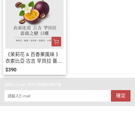
《茉莉花 & 百香果風味 》
衣索比亞 古吉 罕貝拉 薔薇
之戀 日曬 G1 • 咖啡濾掛10
$390
入
請輸入 E-mail，即可訂閱或取消電子報
確定
關於
全部商品