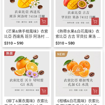
《芒果&佛手柑風味》衣索
《熱帶水果&白花風味》衣
比亞 西達馬 班莎 阿洛村 7
索比亞 古吉 罕貝拉 果洛 7
4158 日曬 • 單品咖啡豆200
4112 日曬• 單品咖啡豆200
$310 ~ 590
$310 ~ 580
g/100g
g/100g
《柳丁&薰衣風味》衣索比
《柑橘&白花風味》衣索比