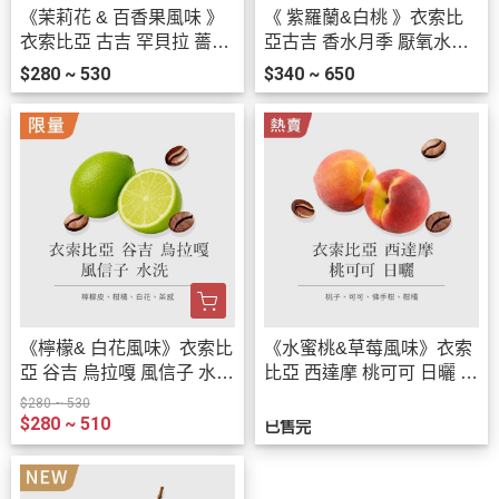
《茉莉花 & 百香果風味 》
《 紫羅蘭&白桃 》衣索比
衣索比亞 古吉 罕貝拉 薔薇
亞古吉 香水月季 厭氧水洗
之戀 日曬 G1 • 單品咖啡豆
• 單品咖啡豆200g/100g
$280 ~ 530
$340 ~ 650
200g/100g
《檸檬& 白花風味》衣索比
《水蜜桃&草莓風味》衣索
亞 谷吉 烏拉嘎 風信子 水洗
比亞 西達摩 桃可可 日曬 •
G1 • 單品咖啡豆200g/100g
咖啡濾掛10入
$280 ~ 530
$280 ~ 510
已售完