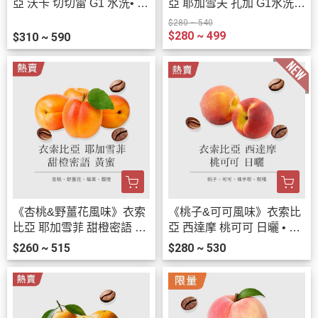
亞 沃卡 切切雷 G1 水洗• 單
亞 耶加雪夫 孔加 G1水洗 •
品咖啡豆200g/100g
單品咖啡豆200g/100g
$280 ~ 540
$280 ~ 499
$310 ~ 590
《杏桃&野薑花風味》衣索
《桃子&可可風味》衣索比
比亞 耶加雪菲 甜橙密語 黃
亞 西達摩 桃可可 日曬 • 單
蜜 • 單品咖啡豆200g/100g
品咖啡豆200g/100g
$260 ~ 515
$280 ~ 530